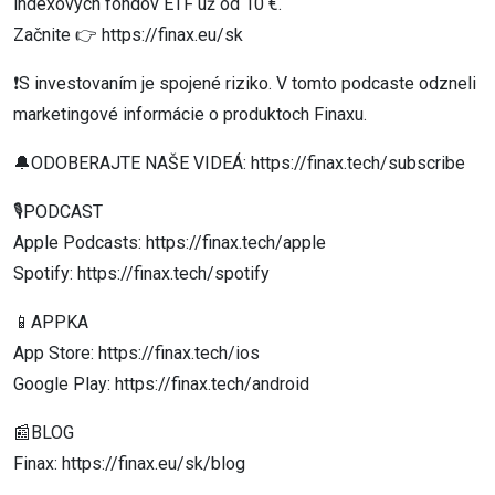
indexových fondov ETF už od 10 €.
Začnite 👉 https://finax.eu/sk
❗S investovaním je spojené riziko. V tomto podcaste odzneli
marketingové informácie o produktoch Finaxu.
🔔ODOBERAJTE NAŠE VIDEÁ: https://finax.tech/subscribe
🎙️PODCAST
Apple Podcasts: https://finax.tech/apple
Spotify: https://finax.tech/spotify
📱APPKA
App Store: https://finax.tech/ios
Google Play: https://finax.tech/android
📰BLOG
Finax: https://finax.eu/sk/blog