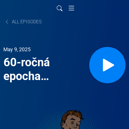
ALL EPISODES
May 9, 2025
60-ročná
epocha
Buffetta
na čele
Berkshire