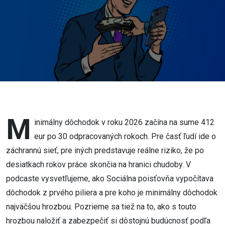
Koho to
čaká?
M
inimálny dôchodok v roku 2026 začína na sume 412
eur po 30 odpracovaných rokoch. Pre časť ľudí ide o
záchrannú sieť, pre iných predstavuje reálne riziko, že po
desiatkach rokov práce skončia na hranici chudoby. V
podcaste vysvetľujeme, ako Sociálna poisťovňa vypočítava
dôchodok z prvého piliera a pre koho je minimálny dôchodok
najväčšou hrozbou. Pozrieme sa tiež na to, ako s touto
hrozbou naložiť a zabezpečiť si dôstojnú budúcnosť podľa