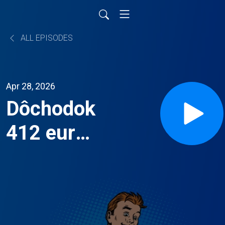
ALL EPISODES
Apr 28, 2026
Dôchodok
412 eur
za
desaťročia
práce.