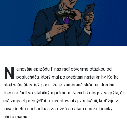
dôchodku?
N
ajnovšiu epizódu Finax radí otvoríme otázkou od
poslucháča, ktorý mal po prečítaní našej knihy Koľko
stojí vaše šťastie? pocit, že je zameraná skôr na strednú
triedu a ľudí so stabilným príjmom. Našich kolegov sa pýta, či
má zmysel premýšľať o investovaní aj v situácii, keď žije z
invalidného dôchodku a zároveň sa stará o onkologicky
chorú mamu.