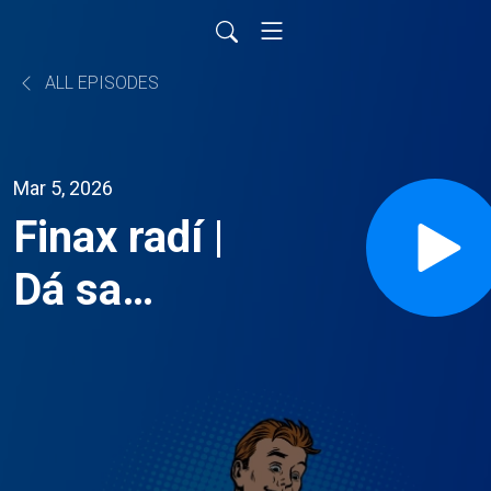
ALL EPISODES
Mar 5, 2026
Finax radí |
Dá sa
investovať
aj z
invalidného