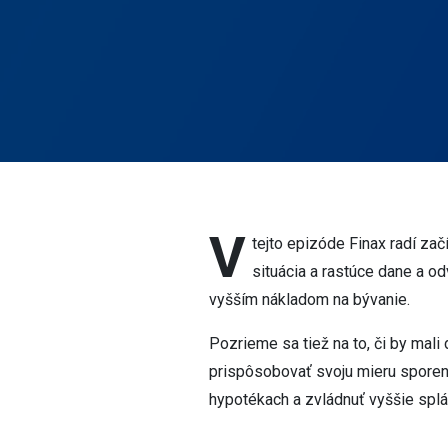
V
tejto epizóde Finax radí zač
situácia a rastúce dane a o
vyšším nákladom na bývanie.
Pozrieme sa tiež na to, či by mal
prispôsobovať svoju mieru sporenia
hypotékach a zvládnuť vyššie spl