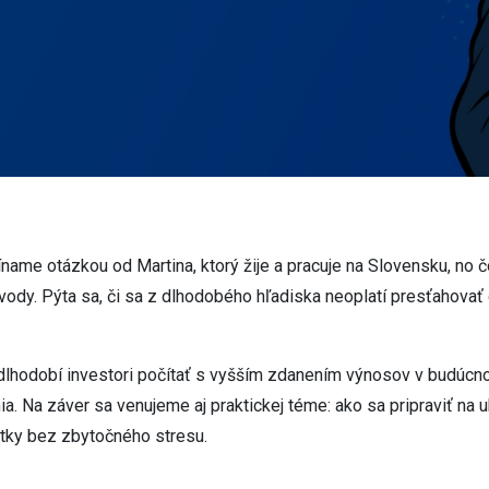
íname otázkou od Martina, ktorý žije a pracuje na Slovensku, no č
dvody. Pýta sa, či sa z dlhodobého hľadiska neoplatí presťahova
i dlhodobí investori počítať s vyšším zdanením výnosov v budúcno
. Na záver sa venujeme aj praktickej téme: ako sa pripraviť na 
átky bez zbytočného stresu.