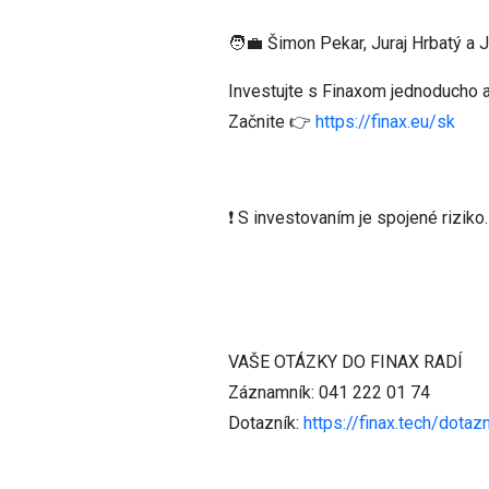
🧑‍💼 Šimon Pekar, Juraj Hrbatý a 
Investujte s Finaxom jednoducho 
Začnite 👉
https://finax.eu/sk
❗ S investovaním je spojené rizik
VAŠE OTÁZKY DO FINAX RADÍ
Záznamník: 041 222 01 74
Dotazník:
https://finax.tech/dotaz