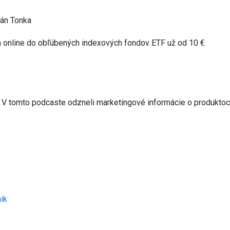
Ján Tonka
a online do obľúbených indexových fondov ETF už od 10 €
o. V tomto podcaste odzneli marketingové informácie o produktoc
nik